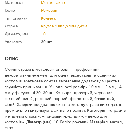
Матеріал
Метал, Cкло
Колір
Рожевий
Тип огранки
Конічна
Форма
Кругла з випуклим дном
Діаметр, мм
10
Упаковка
30 шт
Опис
Скляні стрази в металевій оправі — професійний
декоративний елемент для одягу, аксесуарів та сценічних
костюмів. Металева основа забезпечує додаткову міцність і
зручність пришивання. У наявності розміри 10 мм, 12 мм, 14
мм у фасуванні 20–30 шт. Кольори: прозорий, червоний,
зелений, синій, рожевий, чорний, фіолетовий, блакитний,
сірий. Завдяки поєднанню скла та металу стрази виглядають
преміально і витримують активне носіння. Категорія: «стрази в
металевій оправі», «пришивні кристали», «декор для
костюмів». Діаметр (мм): 10 Колір: рожевий Матеріал: метал,
скло