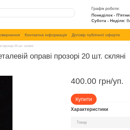
Графік роботи:
Понеділок - П'ятни
Субота - Неділя:
Ви
повернення
Контактна інформація
Договір публічної оферти
і прозорі 20 шт. скляні
талевій оправі прозорі 20 шт. скляні
400.00 грн/уп.
Купити
Характеристики
Товар