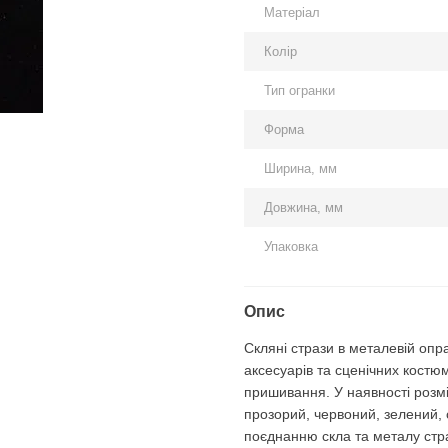
Матеріал
Колір
Тип огранки
Форма
Ширина, мм
Довжина, мм
Упаковка
Опис
Скляні стрази в металевій оп
аксесуарів та сценічних костюм
пришивання. У наявності розмі
прозорий, червоний, зелений, 
поєднанню скла та металу стр