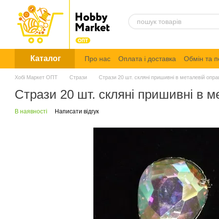
Перейти до основного контенту
Каталог
Про нас
Оплата і доставка
Обмін та 
Політика конфіденційності
Хобі Маркет ОПТ
Стрази
Стрази 20 шт. скляні пришивні в металевій оправ
Стрази 20 шт. скляні пришивні в ме
В наявності
Написати відгук