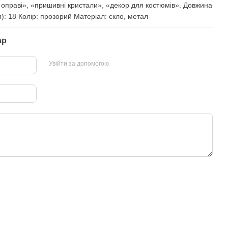
й оправі», «пришивні кристали», «декор для костюмів». Довжина
: 18 Колір: прозорий Матеріал: скло, метал
ар
Увійти за допомогою