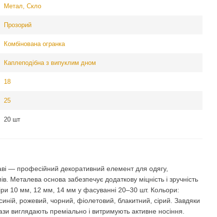
Метал, Cкло
Прозорий
Комбінована огранка
Каплеподібна з випуклим дном
18
25
20 шт
раві — професійний декоративний елемент для одягу,
ів. Металева основа забезпечує додаткову міцність і зручність
ри 10 мм, 12 мм, 14 мм у фасуванні 20–30 шт. Кольори:
синій, рожевий, чорний, фіолетовий, блакитний, сірий. Завдяки
ази виглядають преміально і витримують активне носіння.