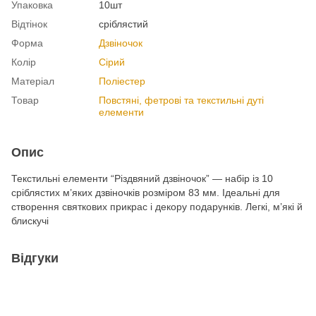
Упаковка
10шт
Відтінок
сріблястий
Форма
Дзвіночок
Колір
Сірий
Матеріал
Поліестер
Товар
Повстяні, фетрові та текстильні дуті
елементи
Опис
Текстильні елементи “Різдвяний дзвіночок” — набір із 10
сріблястих м’яких дзвіночків розміром 83 мм. Ідеальні для
створення святкових прикрас і декору подарунків. Легкі, м’які й
блискучі
Відгуки