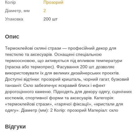
Колір
Прозорий
Діаметр, мм
2
Упаковка
200 шт
Опис
Термоклейові скляні стрази — професійний декор для
текстилю та аксесуарів. Оснащені спеціальною
термоосновою, що активується під впливом температури
(праска або термопрес). Фасування 200 шт. дозволяє
використовувати їх для великих дизайнерських проєктів.
Доступні відтінки: прозорий кришталь, чорний гагат, бузковий
танзаніт. Скло забезпечує яскравий блиск і ефект
дорогоцінного каменю. Підходять для декору одягу, сценічних
костюмів, спортивної форми та аксесуарів. Категорія:
«термоклейові стрази», «гарячої фіксації», «кристали для
одягу». Діаметр (мм): 2 Колір: прозорий Матеріал: скло
Відгуки