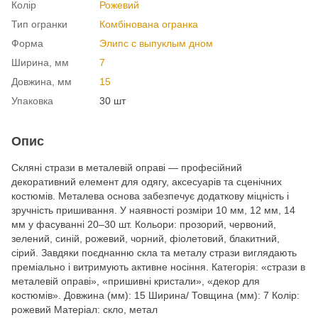
Колір
Рожевий
Тип огранки
Комбінована огранка
Форма
Элипс с выпуклым дном
Ширина, мм
7
Довжина, мм
15
Упаковка
30 шт
Опис
Скляні стрази в металевій оправі — професійний
декоративний елемент для одягу, аксесуарів та сценічних
костюмів. Металева основа забезпечує додаткову міцність і
зручність пришивання. У наявності розміри 10 мм, 12 мм, 14
мм у фасуванні 20–30 шт. Кольори: прозорий, червоний,
зелений, синій, рожевий, чорний, фіолетовий, блакитний,
сірий. Завдяки поєднанню скла та металу стрази виглядають
преміально і витримують активне носіння. Категорія: «стрази в
металевій оправі», «пришивні кристали», «декор для
костюмів». Довжина (мм): 15 Ширина/ Товщина (мм): 7 Колір:
рожевий Матеріал: скло, метал