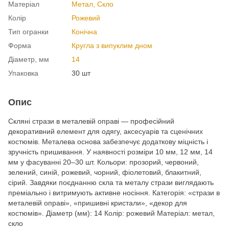
Матеріал
Метал, Cкло
Колір
Рожевий
Тип огранки
Конічна
Форма
Кругла з випуклим дном
Діаметр, мм
14
Упаковка
30 шт
Опис
Скляні стрази в металевій оправі — професійний
декоративний елемент для одягу, аксесуарів та сценічних
костюмів. Металева основа забезпечує додаткову міцність і
зручність пришивання. У наявності розміри 10 мм, 12 мм, 14
мм у фасуванні 20–30 шт. Кольори: прозорий, червоний,
зелений, синій, рожевий, чорний, фіолетовий, блакитний,
сірий. Завдяки поєднанню скла та металу стрази виглядають
преміально і витримують активне носіння. Категорія: «стрази в
металевій оправі», «пришивні кристали», «декор для
костюмів». Діаметр (мм): 14 Колір: рожевий Матеріал: метал,
скло