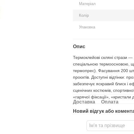
Матеріал
Колір
Упаковка
Опис
Термоклейові скляні стрази —
спеціальною термоосновою, що
термопрес). Фасування 200 шт
проєктів. Доступні відтінки: пр
забезпечує яскравий блиск і е
сценічних костюмів, спортивно
«гарячої фіксації», «кристали 
Доставка
Оплата
Новий відгук або комент