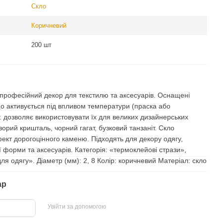
Скло
Коричневий
200 шт
 професійний декор для текстилю та аксесуарів. Оснащені
 активується під впливом температури (праска або
. дозволяє використовувати їх для великих дизайнерських
озорий кришталь, чорний гагат, бузковий танзаніт. Скло
фект дорогоцінного каменю. Підходять для декору одягу,
ї форми та аксесуарів. Категорія: «термоклейові стрази»,
для одягу». Діаметр (мм): 2, 8 Колір: коричневий Матеріал: скло
ар
Увійти за допомогою