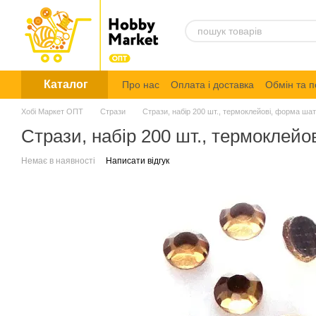
Перейти до основного контенту
Каталог
Про нас
Оплата і доставка
Обмін та 
Політика конфіденційності
Хобі Маркет ОПТ
Стрази
Стрази, набір 200 шт., термоклейові, форма ша
Стрази, набір 200 шт., термоклей
Немає в наявності
Написати відгук