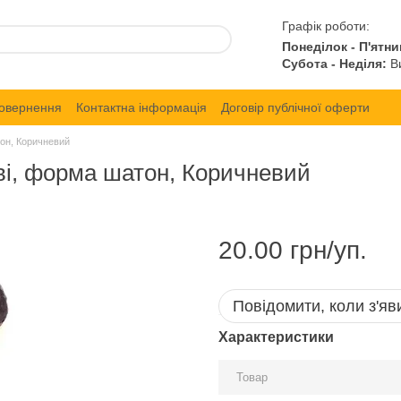
Графік роботи:
Понеділок - П'ятни
Субота - Неділя:
Ви
повернення
Контактна інформація
Договір публічної оферти
тон, Коричневий
ові, форма шатон, Коричневий
20.00 грн/уп.
Повідомити, коли з'яв
Характеристики
Товар