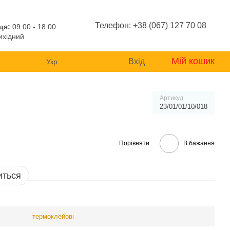
Телефон: +38 (067) 127 70 08
ця:
09:00 - 18:00
хідний
Мій кошик
Вхід
Укр
Артикул
23/01/01/10/018
Порівняти
В бажання
иться
термоклейові