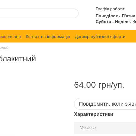
Графік роботи:
Понеділок - П'ятни
Субота - Неділя:
Ви
повернення
Контактна інформація
Договір публічної оферти
китний
 блакитний
64.00 грн/уп.
Повідомити, коли з'яв
Характеристики
Упаковка