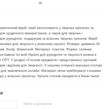
Ні
актичний виріб, який застосовують у творчих проєктах та
для щоденного використання, а також для творчих і
для рукоділля, подарунків та власних творчих проєктів. Виріб
іалами для творчості у власному проєкті. Розміри: довжина 34
мм. Колір: блакитний. Матеріал: пластик. Форма: склянка.
оставкою по всій Україні для рукоділля та творчості можна в
т ОПТ. У розділі «Столові предмети» представлено гуртовий
ів і відтінків для творчості. У нашому інтернет-магазині столові
 для замовлення онлайн. Матеріал легко комбінувати з іншими
у у власних проєктах. Купити столові предмети в Києві також
.
ар
Увійти за допомогою