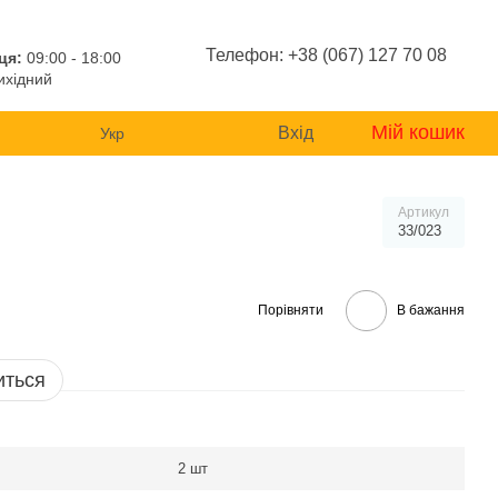
Телефон: +38 (067) 127 70 08
ця:
09:00 - 18:00
хідний
Мій кошик
Вхід
Укр
Артикул
33/023
Порівняти
В бажання
иться
2 шт