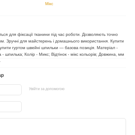
Мікс
ся для фіксації тканини під час роботи. Дозволяють точно
ям. Зручні для майстерень і домашнього використання. Купити
купити гуртом швейні шпильки — базова позиція. Матеріал -
 - шпилька; Колір - Микс; Відтінок - мікс кольорів; Довжина, мм
4
ар
Увійти за допомогою