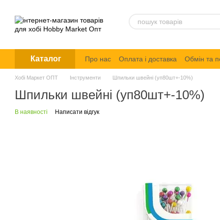
Перейти до основного контенту
Каталог
Про нас
Оплата і доставка
Обмін та 
Політика конфіденційності
Хобі Маркет ОПТ
Інструменти
Шпильки швейні (уп80шт+-10%)
Шпильки швейні (уп80шт+-10%)
В наявності
Написати відгук