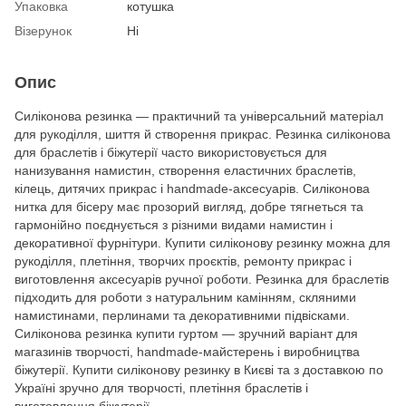
Упаковка
котушка
Візерунок
Ні
Опис
Силіконова резинка — практичний та універсальний матеріал
для рукоділля, шиття й створення прикрас. Резинка силіконова
для браслетів і біжутерії часто використовується для
нанизування намистин, створення еластичних браслетів,
кілець, дитячих прикрас і handmade-аксесуарів. Силіконова
нитка для бісеру має прозорий вигляд, добре тягнеться та
гармонійно поєднується з різними видами намистин і
декоративної фурнітури. Купити силіконову резинку можна для
рукоділля, плетіння, творчих проєктів, ремонту прикрас і
виготовлення аксесуарів ручної роботи. Резинка для браслетів
підходить для роботи з натуральним камінням, скляними
намистинами, перлинами та декоративними підвісками.
Силіконова резинка купити гуртом — зручний варіант для
магазинів творчості, handmade-майстерень і виробництва
біжутерії. Купити силіконову резинку в Києві та з доставкою по
Україні зручно для творчості, плетіння браслетів і
виготовлення біжутерії