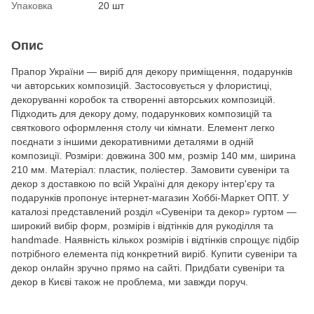
Упаковка
20 шт
Опис
Прапор України — виріб для декору приміщення, подарунків
чи авторських композицій. Застосовується у флористиці,
декоруванні коробок та створенні авторських композицій.
Підходить для декору дому, подарункових композицій та
святкового оформлення столу чи кімнати. Елемент легко
поєднати з іншими декоративними деталями в одній
композиції. Розміри: довжина 300 мм, розмір 140 мм, ширина
210 мм. Матеріал: пластик, поліестер. Замовити сувеніри та
декор з доставкою по всій Україні для декору інтер'єру та
подарунків пропонує інтернет-магазин Хоббі-Маркет ОПТ. У
каталозі представлений розділ «Сувеніри та декор» гуртом —
широкий вибір форм, розмірів і відтінків для рукоділля та
handmade. Наявність кількох розмірів і відтінків спрощує підбір
потрібного елемента під конкретний виріб. Купити сувеніри та
декор онлайн зручно прямо на сайті. Придбати сувеніри та
декор в Києві також не проблема, ми завжди поруч.