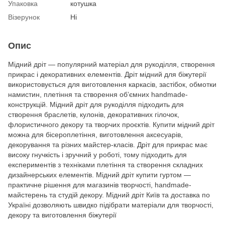
Упаковка
котушка
Візерунок
Ні
Опис
Мідний дріт — популярний матеріал для рукоділля, створення
прикрас і декоративних елементів. Дріт мідний для біжутерії
використовується для виготовлення каркасів, застібок, обмотки
намистин, плетіння та створення об’ємних handmade-
конструкцій. Мідний дріт для рукоділля підходить для
створення браслетів, кулонів, декоративних гілочок,
флористичного декору та творчих проєктів. Купити мідний дріт
можна для бісероплетіння, виготовлення аксесуарів,
декорування та різних майстер-класів. Дріт для прикрас має
високу гнучкість і зручний у роботі, тому підходить для
експериментів з техніками плетіння та створення складних
дизайнерських елементів. Мідний дріт купити гуртом —
практичне рішення для магазинів творчості, handmade-
майстерень та студій декору. Мідний дріт Київ та доставка по
Україні дозволяють швидко підібрати матеріали для творчості,
декору та виготовлення біжутерії