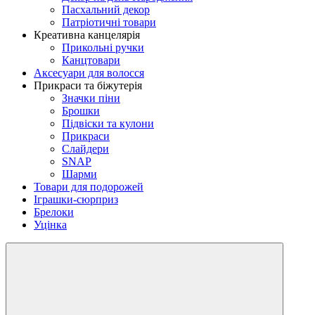
Пасхальний декор
Патріотичні товари
Креативна канцелярія
Прикольні ручки
Канцтовари
Аксесуари для волосся
Прикраси та біжутерія
Значки піни
Брошки
Підвіски та кулони
Прикраси
Слайдери
SNAP
Шарми
Товари для подорожей
Іграшки-сюрприз
Брелоки
Уцінка