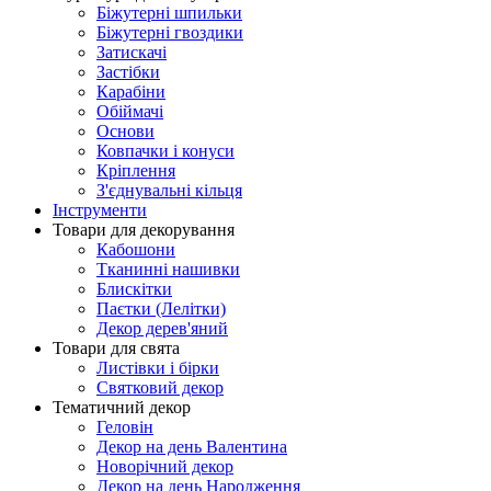
Біжутерні шпильки
Біжутерні гвоздики
Затискачі
Застібки
Карабіни
Обіймачі
Основи
Ковпачки і конуси
Кріплення
З'єднувальні кільця
Інструменти
Товари для декорування
Кабошони
Тканинні нашивки
Блискітки
Паєтки (Лелітки)
Декор дерев'яний
Товари для свята
Листівки і бірки
Святковий декор
Тематичний декор
Геловін
Декор на день Валентина
Новорічний декор
Декор на день Народження