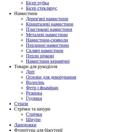
Бісер рубка
Бісер стеклярус
Намистини
Дерев'яні намистини
Кришталеві намистини
Пластикові намистини
Металеві намистини
Намистини-символи
Перлинні намистини
Скляні намистини
Перли річкові
Намистини керамічні
Товари для рукоділля
Дріт
Основи для декорування
Волосінь
Фетр і фоаміран
Резинка
Гудзики
Стрази
Стрічки та шнури
Стрічки
Шнури
Ланцюжки
Фурнітура для біжутерії