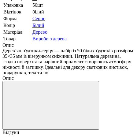
Упаковка
50шт
Відтінок
білий
Форма
Серце
Колір
Білий
Матеріал
Дерево
Товар
Вироби з дерева
Опис
Дерев’яні ґудзики-серця — набір із 50 білих ґудзиків розміром
35×35 мм із візерунком сніжинки. Натуральна деревина,
гладка поверхня та чарівний орнамент створюють атмосферу
ніжності й затишку. Ідеальні для декору святкових листівок,
подарунків, текстилю
Опис
Відгуки