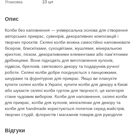
Упаковка
10 шт
Опис
Колби без наповнення — універсальна основа для створення
авторських прикрас, сувенірів, декоративних композицій і
творчих проєктів. Скляні колби можна самостійно наповнювати
бісером, блискітками, сухоцвітами, мушлями, мінеральною
крихтою, піском, декоративними елементами або пам'ятними
дрібницями. Вони підходять для виготовлення кулонів,
підвісок, брелоків, святкового декору та подарунків ручної
роботи. Скляні колби добре поєднуються з ланцюжками,
шнурами та фурнітурою для прикрас. Якщо ви плануєте
купити скляні колби в Україні, купити колби для декору в Києві
або шукаєте скляні колби гуртом для творчості, ця категорія
стане чудовим вибором. Колби для наповнення, скляні колби
для прикрас, колби для кулонів, мінісклянки для декору та
колби для handmade користуються попитом серед майстрів,
творчих студій, флористів і магазинів товарів для рукоділля
Відгуки