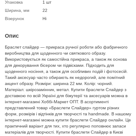
Упаковка
1 шт
Ширина, мм
22
Візерунок
Ні
Опис
Браслет слайдер — прикраса ручної роботи або фабричного
виробництва для щоденного чи святкового образу.
Використовується як самостійна прикраса, а також як основа
для декорування бісером чи підвісками. Підходить для
щоденного носіння, а також для особливих подій і фотосесій.
Такий аксесуар часто обирають як недорогий, але помітний
акцент образу. Розміри: ширина 22 мм. Колір: чорний.
Матеріал: шкірозамінник, метал. Купити браслети Слайдер з
доставкою по всій Україні для біжутерії та аксесуарів можна в
інтернет-магазині Хоббі-Маркет ОПТ. В асортименті
представлений товар «Браслети Слайдер» гуртом різних
форм, розмірів і відтінків для творчості та handmade. В нашому
інтернет-магазині можна купити браслети Слайдер онлайн. Це
практичний варіант для тих, хто регулярно поповнює запаси
матеріалів для творчості. Купити браслети Слайдер в Києві