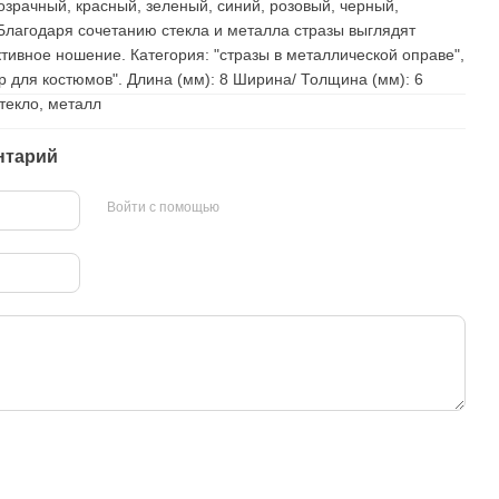
озрачный, красный, зеленый, синий, розовый, черный,
Благодаря сочетанию стекла и металла стразы выглядят
ивное ношение. Категория: "стразы в металлической оправе",
р для костюмов". Длина (мм): 8 Ширина/ Толщина (мм): 6
текло, металл
нтарий
Войти с помощью