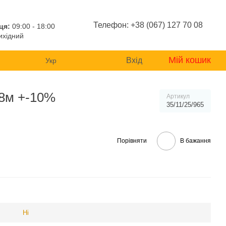
Телефон: +38 (067) 127 70 08
ця:
09:00 - 18:00
хідний
Мій кошик
Вхід
Укр
 8м +-10%
Артикул
35/11/25/965
Порівняти
В бажання
Ні