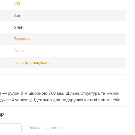
700
8шт
білий
Бежевий
Папір
Папір для пакування
ом — рулон 8 м шириною 700 мм. Щільна структура та ніжний
ь-якій упаковці. Ідеально для подарунків у стилі natural chic
ар
Увійти за допомогою