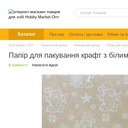
Перейти до основного контенту
Каталог
Про нас
Оплата і доставка
Обмін та 
Політика конфіденційності
Хобі Маркет ОПТ
Тематичний декор
Новорічний декор
Папір для пак
Папір для пакування крафт з біл
В наявності
Написати відгук