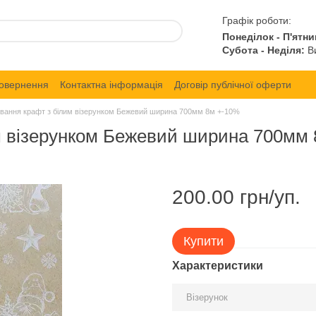
Графік роботи:
Понеділок - П'ятни
Субота - Неділя:
Ви
повернення
Контактна інформація
Договір публічної оферти
ування крафт з білим візерунком Бежевий ширина 700мм 8м +-10%
им візерунком Бежевий ширина 700мм
200.00 грн/уп.
Купити
Характеристики
Візерунок