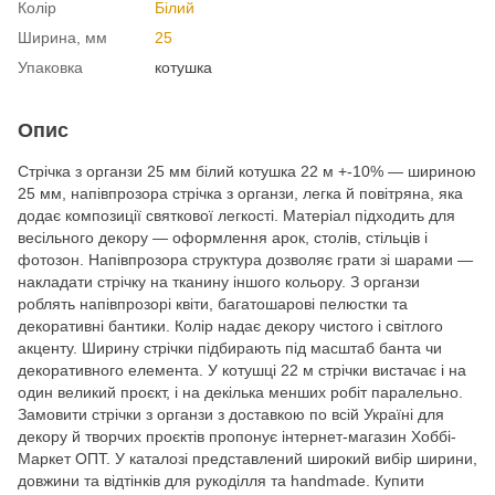
Колір
Білий
Ширина, мм
25
Упаковка
котушка
Опис
Стрічка з органзи 25 мм білий котушка 22 м +-10% — шириною
25 мм, напівпрозора стрічка з органзи, легка й повітряна, яка
додає композиції святкової легкості. Матеріал підходить для
весільного декору — оформлення арок, столів, стільців і
фотозон. Напівпрозора структура дозволяє грати зі шарами —
накладати стрічку на тканину іншого кольору. З органзи
роблять напівпрозорі квіти, багатошарові пелюстки та
декоративні бантики. Колір надає декору чистого і світлого
акценту. Ширину стрічки підбирають під масштаб банта чи
декоративного елемента. У котушці 22 м стрічки вистачає і на
один великий проєкт, і на декілька менших робіт паралельно.
Замовити стрічки з органзи з доставкою по всій Україні для
декору й творчих проєктів пропонує інтернет-магазин Хоббі-
Маркет ОПТ. У каталозі представлений широкий вибір ширини,
довжини та відтінків для рукоділля та handmade. Купити