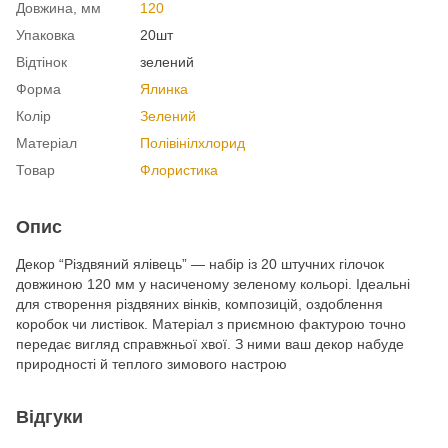
Довжина, мм
120
Упаковка
20шт
Відтінок
зелений
Форма
Ялинка
Колір
Зелений
Матеріал
Полівінілхлорид
Товар
Флористика
Опис
Декор “Різдвяний ялівець” — набір із 20 штучних гілочок
довжиною 120 мм у насиченому зеленому кольорі. Ідеальні
для створення різдвяних вінків, композицій, оздоблення
коробок чи листівок. Матеріал з приємною фактурою точно
передає вигляд справжньої хвої. З ними ваш декор набуде
природності й теплого зимового настрою
Відгуки