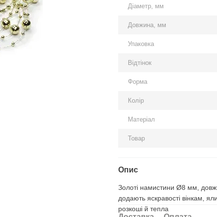
Діаметр, мм
Довжина, мм
Упаковка
Відтінок
Форма
Колір
Матеріал
Товар
Опис
Золоті намистини Ø8 мм, довж
додають яскравості вінкам, ял
розкоші й тепла
Доставка
Оплата