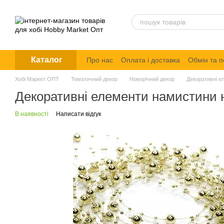
Перейти до основного контенту
Каталог
Про нас
Оплата і доставка
Обмін та 
Політика конфіденційності
Хобі Маркет ОПТ
Тематичний декор
Новорічний декор
Декоративні е
Декоративні елементи намистини 
В наявності
Написати відгук