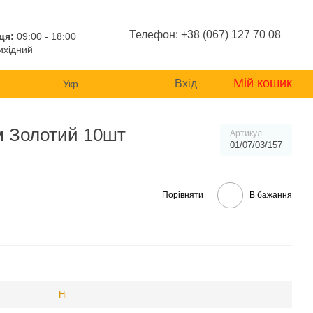
Телефон: +38 (067) 127 70 08
ця:
09:00 - 18:00
хідний
Мій кошик
Вхід
Укр
м Золотий 10шт
Артикул
01/07/03/157
Порівняти
В бажання
Ні