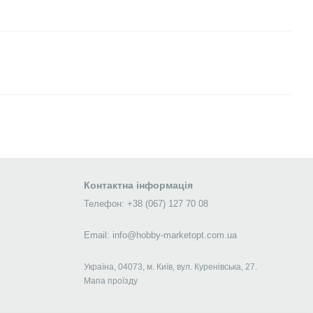
Контактна інформація
Телефон: +38 (067) 127 70 08
Email: info@hobby-marketopt.com.ua
Україна, 04073, м. Київ, вул. Куренівська, 27.
Мапа проїзду