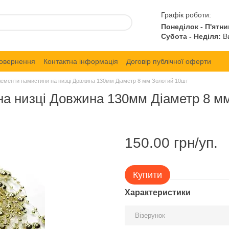
Графік роботи:
Понеділок - П'ятни
Субота - Неділя:
Ви
повернення
Контактна інформація
Договір публічної оферти
лементи намистини на низці Довжина 130мм Діаметр 8 мм Золотий 10шт
на низці Довжина 130мм Діаметр 8 м
150.00 грн/уп.
Купити
Характеристики
Візерунок